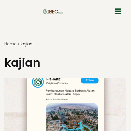
Skip
to
content
Home
»
kajian
kajian