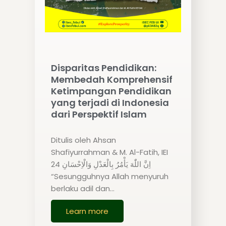
Disparitas Pendidikan:
Membedah Komprehensif
Ketimpangan Pendidikan
yang terjadi di Indonesia
dari Perspektif Islam
Ditulis oleh Ahsan
Shafiyurrahman & M. Al-Fatih, IEI
24 اِنَّ اللّٰهَ يَأْمُرُ بِالْعَدْلِ وَالْاِحْسَانِ
“Sesungguhnya Allah menyuruh
berlaku adil dan…
Learn more