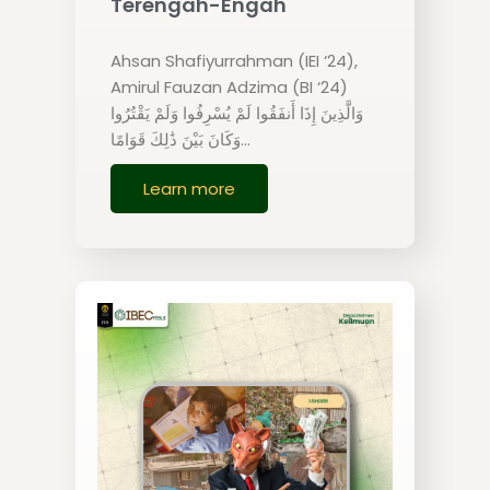
Terengah-Engah
Ahsan Shafiyurrahman (IEI ‘24),
Amirul Fauzan Adzima (BI ‘24)
وَالَّذِينَ إِذَا أَنفَقُوا لَمْ يُسْرِفُوا وَلَمْ يَقْتُرُوا
وَكَانَ بَيْنَ ذَٰلِكَ قَوَامًا…
Learn more