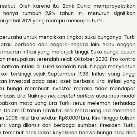
rsebut.
Oleh karena itu, Bank Dunia memproyeksikan
 hanya tumbuh 2,9% tahun ini. menurun signifikan
mi global 2021 yang mampu mencapai 5,7%.
 berusaha untuk menaikkan tingkat suku bunganya. Turki
atau berbeda dari negara-negara lain. Yaitu enggan
mpuran inflasi yang melonjak tinggi. Suku bunga acuan
dan merupakan terendah sejak Oktober 2020. Pro kontra
batkan inflasi di Turki semakin naik hingga menyentuh
r tertinggi sejak September 1998. Inflasi yang tinggi
an investasi pada aset-aset berbasis Lira. Inflasi yang
suku bunga membuat investor merasa tidak mendapat
rbasis Lira. Naiknya
net capital outflow
atau arus modal
abkan mata uang Lira Turki terus melemah terhadap
. Dalam 15 tahun terakhir, nilai mata uang Lira melemah
008, nilai Lira sekitar Rp8.000/Lira. Kini, hingga tulisan
perti yang dilansir dari berbagai sumber, Presiden Turki,
 tersebut atas dasar keyakinan bahwa bunga atau riba