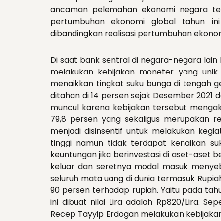
ancaman pelemahan ekonomi negara te
pertumbuhan ekonomi global tahun ini
dibandingkan realisasi pertumbuhan ekono
Di saat bank sentral di negara-negara lain
melakukan kebijakan moneter yang unik 
menaikkan tingkat suku bunga di tengah ge
ditahan di 14 persen sejak Desember 2021 
muncul karena kebijakan tersebut mengaki
79,8 persen yang sekaligus merupakan reko
menjadi disinsentif untuk melakukan kegiat
tinggi namun tidak terdapat kenaikan 
keuntungan jika berinvestasi di aset-aset be
keluar dan seretnya modal masuk menyeb
seluruh mata uang di dunia termasuk Rupiah
90 persen terhadap rupiah. Yaitu pada tahun 2
ini dibuat nilai Lira adalah Rp820/Lira. Se
Recep Tayyip Erdogan melakukan kebijakan