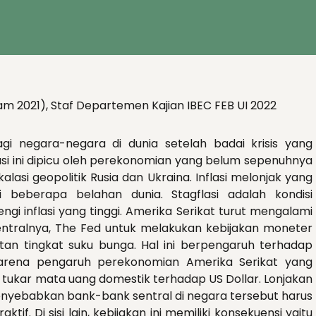
am 2021),
Staf Departemen Kajian IBEC FEB UI 2022
i negara-negara di dunia setelah badai krisis yang
asi ini dipicu oleh perekonomian yang belum sepenuhnya
lasi geopolitik Rusia dan Ukraina. Inflasi melonjak yang
i beberapa belahan dunia. Stagflasi adalah kondisi
 inflasi yang tinggi. Amerika Serikat turut mengalami
entralnya, The Fed untuk melakukan kebijakan moneter
atan tingkat suku bunga. Hal ini berpengaruh terhadap
arena pengaruh perekonomian Amerika Serikat yang
i tukar mata uang domestik terhadap US Dollar. Lonjakan
 menyebabkan bank-bank sentral di negara tersebut harus
f. Di sisi lain, kebijakan ini memiliki konsekuensi yaitu