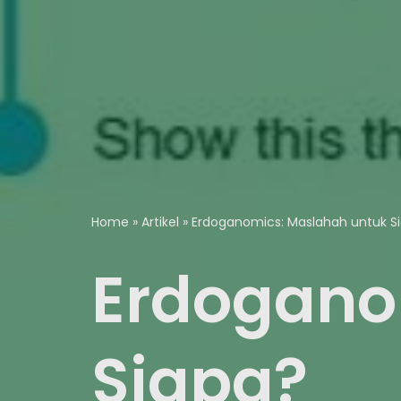
Home
»
Artikel
»
Erdoganomics: Maslahah untuk S
Erdogano
Siapa?