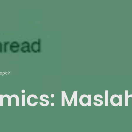
iapa?
mics: Masla