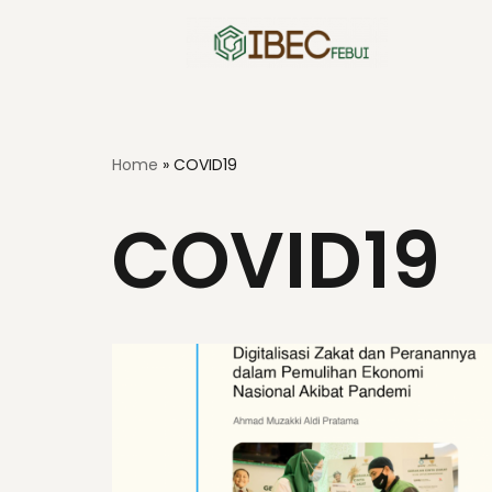
Skip
to
content
Home
»
COVID19
COVID19