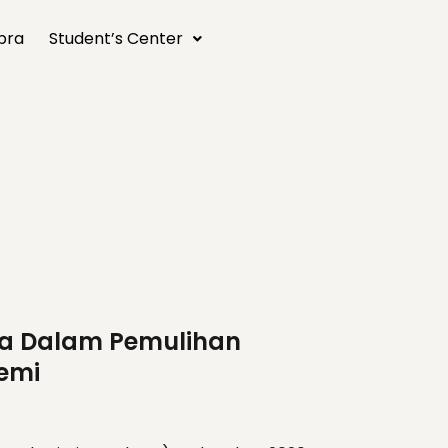
bra
Student’s Center
nya Dalam Pemulihan
emi