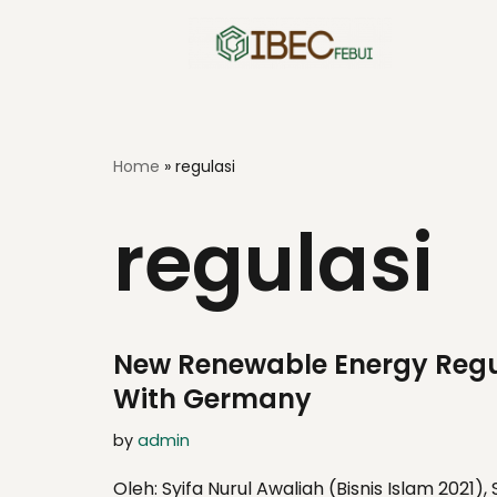
Skip
to
content
Home
»
regulasi
regulasi
New Renewable Energy Regul
With Germany
by
admin
Oleh: Syifa Nurul Awaliah (Bisnis Islam 202