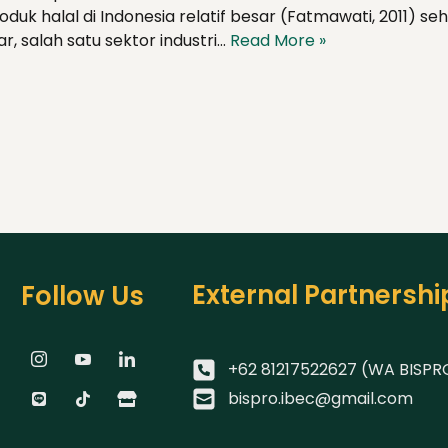
uk halal di Indonesia relatif besar (Fatmawati, 2011) se
, salah satu sektor industri…
Read More »
External Partnershi
Follow Us
+62 81217522627 (WA BISPR
bispro.ibec@gmail.com