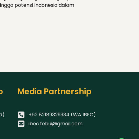
hingga potensi Indonesia dalam
p
Media Partnership
O)
+62 82189329334 (WA IBEC)
ibec.febui@gmail.com