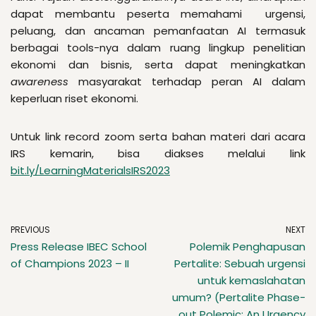
dapat membantu peserta memahami
urgensi,
peluang, dan ancaman pemanfaatan AI termasuk
berbagai tools-nya dalam ruang lingkup penelitian
ekonomi dan bisnis, serta dapat meningkatkan
awareness
masyarakat terhadap peran AI dalam
keperluan riset ekonomi.
Untuk link record zoom serta bahan materi dari acara
IRS kemarin, bisa diakses melalui link
bit.ly/LearningMaterialsIRS2023
PREVIOUS
NEXT
Press Release IBEC School
Polemik Penghapusan
of Champions 2023 – II
Pertalite: Sebuah urgensi
untuk kemaslahatan
umum? (Pertalite Phase-
out Polemic: An Urgency