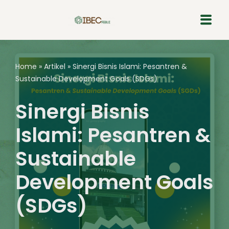
Skip
to
content
Home
»
Artikel
»
Sinergi Bisnis Islami: Pesantren &
Sustainable Development Goals (SDGs)
Sinergi Bisnis
Islami: Pesantren &
Sustainable
Development Goals
(SDGs)