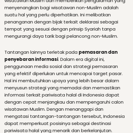
wisatawan Muslim dan memberikan pengalaman yang
menyenangkan bagi wisatawan non-Muslim adalah
suatu hal yang perlu diperhatikan. Ini melibatkan
penanganan dengan bijak terkait deklarasi sebagai
tempat yang sesuai dengan prinsip Syariah tanpa
mengurangi daya tarik bagi pelancong non-Muslim.
Tantangan lainnya terletak pada
pemasaran dan
penyebaran informasi
. Dalam era digital ini,
penggunaan media sosial dan strategi pemasaran
yang efektif diperlukan untuk mencapai target pasar.
Hal ini membutuhkan upaya yang lebih besar dalam
menyusun strategi yang memadai dan memastikan
informasi terkait pariwisata halal di Indonesia dapat
dengan cepat menjangkau dan mempengaruhi calon
wisatawan Muslim. Dengan menanggapi dan
mengatasi tantangan-tantangan tersebut, Indonesia
dapat memperkuat posisinya sebagai destinasi
pariwisata halal yang menarik dan berkelanjutan.