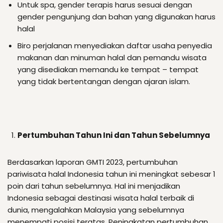
Untuk spa, gender terapis harus sesuai dengan
gender pengunjung dan bahan yang digunakan harus
halal
Biro perjalanan menyediakan daftar usaha penyedia
makanan dan minuman halal dan pemandu wisata
yang disediakan memandu ke tempat – tempat
yang tidak bertentangan dengan ajaran islam.
Pertumbuhan Tahun Ini dan Tahun Sebelumnya
Berdasarkan laporan GMTI 2023, pertumbuhan
pariwisata halal Indonesia tahun ini meningkat sebesar 1
poin dari tahun sebelumnya. Hal ini menjadikan
Indonesia sebagai destinasi wisata halal terbaik di
dunia, mengalahkan Malaysia yang sebelumnya
menempati posisi teratas. Peningkatan pertumbuhan