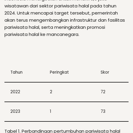
wisatawan dari sektor pariwisata halal pada tahun
2024. Untuk mencapai target tersebut, pemerintah
akan terus mengembangkan infrastruktur dan fasilitas
pariwisata halal, serta meningkatkan promosi
pariwisata halal ke mancanegara.
Tahun
Peringkat
Skor
2022
2
72
2023
1
73
Tabel 1. Perbandingan pertumbuhan pariwisata halal